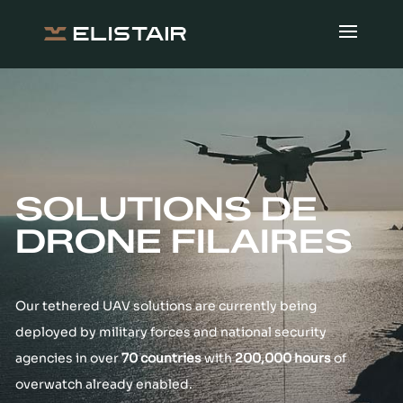
SOLUTIONS DE
DRONE FILAIRES
Our tethered UAV solutions are currently being
deployed by military forces and national security
agencies in over
70 countries
with
200,000 hours
of
overwatch already enabled.