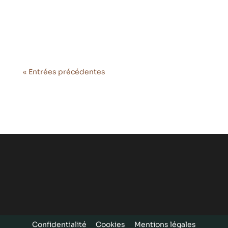
de véhicules terrestres autonomes (UGV)
Mission Master.
« Entrées précédentes
Confidentialité
Cookies
Mentions légales