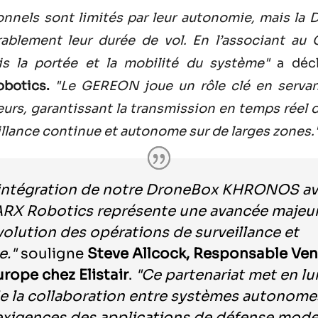
ionnels sont limités par leur autonomie, mais la
rablement leur durée de vol. En l’associant a
is la portée et la mobilité du système"
a déc
botics.
"Le GEREON joue un rôle clé en servant
eurs, garantissant la transmission en temps réel
eillance continue et autonome sur de larges zones.
’intégration de notre DroneBox KHRONOS av
ARX Robotics représente une avancée majeu
évolution des opérations de surveillance et
e."
souligne
Steve Allcock, Responsable Ven
urope chez Elistair
.
"Ce partenariat met en l
e la collaboration entre systèmes autonome
exigences des applications de défense mode