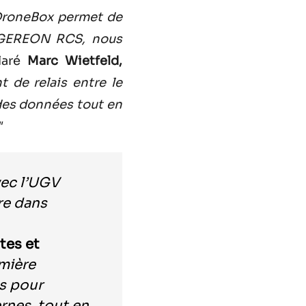
 DroneBox permet de
u GEREON RCS, nous
laré
Marc Wietfeld,
 de relais entre le
 des données tout en
"
ec l’UGV
re dans
tes et
umière
s pour
rnes, tout en