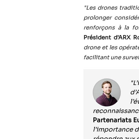
"Les drones tradit
prolonger considé
renforçons à la fo
Président d’ARX Ro
drone et les opérat
facilitant une surv
"L
d’
l’
reconnaissanc
Partenariats E
l’importance d
répondre aux 