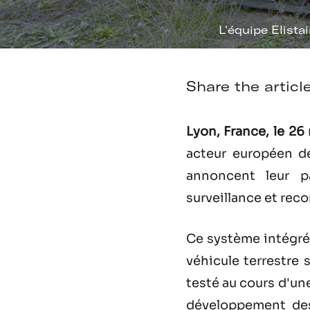
L'équipe Elistai
Share the articl
Lyon, France, le 2
acteur européen d
annoncent leur p
surveillance et rec
Ce système intégr
véhicule terrestre
testé au cours d'un
développement des