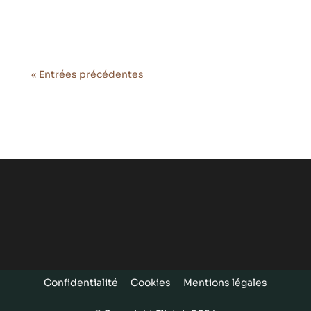
tethered drone systems.Elistair created a
fully...
« Entrées précédentes
Confidentialité
Cookies
Mentions légales